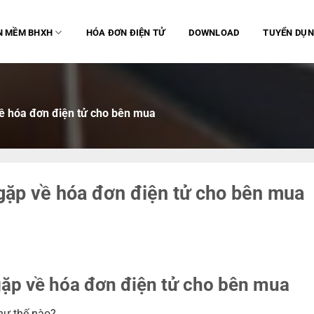
N MỀM BHXH
HÓA ĐƠN ĐIỆN TỬ
DOWNLOAD
TUYỂN DỤ
ề hóa đơn điện tử cho bên mua
gặp về hóa đơn điện tử cho bên mua
ặp về hóa đơn điện tử cho bên mua
hư thế nào?