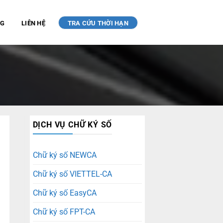
NG
LIÊN HỆ
TRA CỨU THỜI HẠN
DỊCH VỤ CHỮ KÝ SỐ
Chữ ký số NEWCA
Chữ ký số VIETTEL-CA
Chữ ký số EasyCA
Chữ ký số FPT-CA