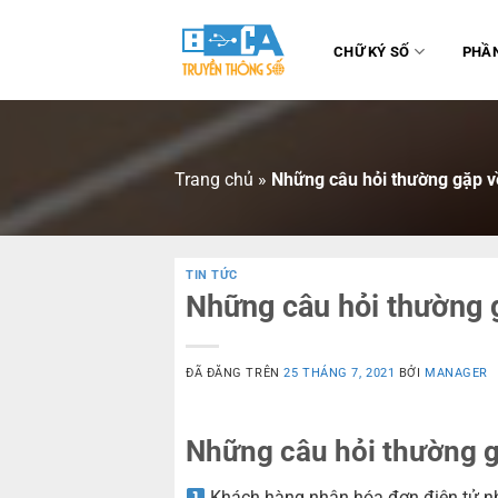
Chuyển
đến
CHỮ KÝ SỐ
PHẦ
nội
dung
Trang chủ
»
Những câu hỏi thường gặp v
TIN TỨC
Những câu hỏi thường 
ĐÃ ĐĂNG TRÊN
25 THÁNG 7, 2021
BỞI
MANAGER
Những câu hỏi thường g
Khách hàng nhận hóa đơn điện tử n