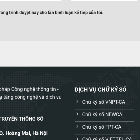
rong trình duyệt này cho lần bình luận kế tiếp của tôi.
háp Công nghệ thông tin -
DỊCH VỤ CHỮ KÝ SỐ
hạ tầng công nghệ và dịch vụ
Chữ ký số VNPT-CA
Chữ ký số NEWCA
 TRUYỀN THÔNG SỐ
Chữ ký số FPT-CA
 Q. Hoàng Mai, Hà Nội
Chữ ký số VIETTEL-CA