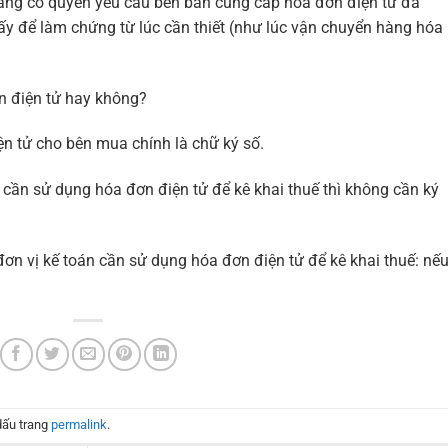
hàng có quyền yêu câu bên bán cung cấp hóa đơn điện tử đã
y để làm chứng từ lúc cần thiết (như lúc vận chuyển hàng hóa
n điện tử hay không?
ện tử cho bên mua chính là chữ ký số.
 cần sử dụng hóa đơn điện tử để kê khai thuế thì không cần ký
đơn vị kế toán cần sử dụng hóa đơn điện tử để kê khai thuế: nế
dấu trang
permalink
.