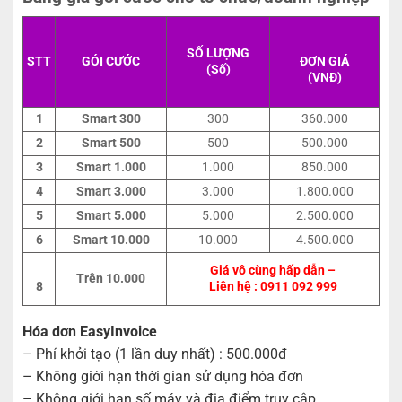
SỐ LƯỢNG
STT
G
ÓI CƯỚC
ĐƠN GIÁ
(Số)
(VNĐ)
1
Smart 300
300
360.000
2
Smart 500
500
500.000
3
Smart 1
.
000
1.000
850.000
4
Smart 3
.
000
3.000
1.800.000
5
Smart 5.000
5.000
2.500.000
6
Smart 10.000
10.000
4.500.000
Giá vô cùng hấp dẫn –
Trên 10.000
Liên hệ : 0911 092 999
8
Hóa dơn EasyInvoice
– Phí khởi tạo (1 lần duy nhất) : 500.000đ
– Không giới hạn thời gian sử dụng hóa đơn
– Không giới hạn số máy và địa điểm truy cập