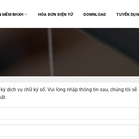
N MỀM BHXH
HÓA ĐƠN ĐIỆN TỬ
DOWNLOAD
TUYỂN DỤ
 dịch vụ chữ ký số. Vui lòng nhập thông tin sau, chúng tôi sẽ
hất