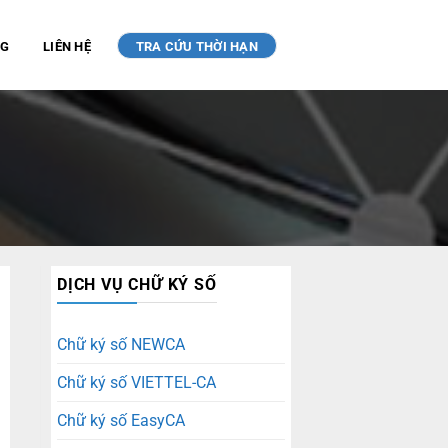
NG
LIÊN HỆ
TRA CỨU THỜI HẠN
DỊCH VỤ CHỮ KÝ SỐ
Chữ ký số NEWCA
Chữ ký số VIETTEL-CA
Chữ ký số EasyCA