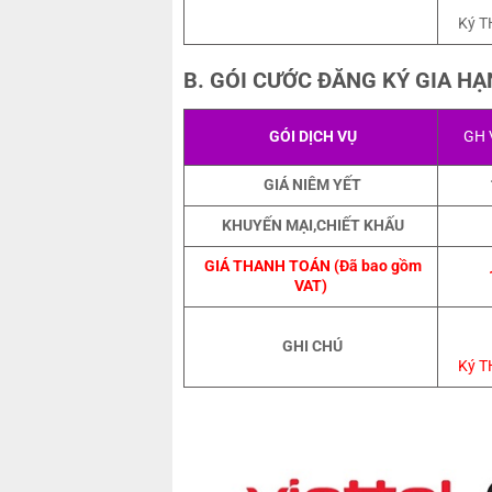
Ký T
B. GÓI CƯỚC ĐĂNG KÝ GIA HẠ
GÓI DỊCH VỤ
GH 
GIÁ NIÊM YẾT
KHUYẾN MẠI,CHIẾT KHẤU
GIÁ THANH TOÁN (Đã bao gồm
VAT)
GHI CHÚ
Ký T