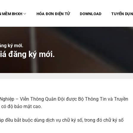
N MỀM BHXH
HÓA ĐƠN ĐIỆN TỬ
DOWNLOAD
TUYỂN DỤ
ăng ký mới.
giá đăng ký mới.
 Nghiệp – Viễn Thông Quân Đội được Bộ Thông Tin và Truyền
, có độ bảo mật cao.
p đều bắt buộc dùng dịch vụ chữ ký số, trong đó chữ ký số