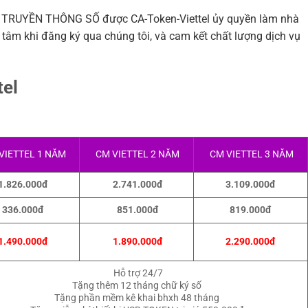
RUYỀN THÔNG SỐ được CA-Token-Viettel ủy quyền làm nhà
tâm khi đăng ký qua chúng tôi, và cam kết chất lượng dịch vụ
tel
VIETTEL 1 NĂM
CM VIETTEL 2 NĂM
CM VIETTEL 3 NĂM
1.826.000đ
2.741.000đ
3.109.000đ
336.000đ
851.000đ
819.000đ
1.490.000đ
1.890.000đ
2.290.000đ
Hỗ trợ 24/7
Tặng thêm 12 tháng chữ ký số
Tặng phần mềm kê khai bhxh 48 tháng