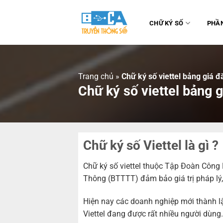
Chuyển
đến
CHỮ KÝ SỐ
PHẦ
nội
dung
Trang chủ
»
Chữ ký số viettel bảng giá đ
Chữ ký số viettel bảng 
Chữ ký số Viettel là gì ?
Chữ ký số viettel thuộc Tập Đoàn Công
Thông (BTTTT) đảm bảo giá trị pháp lý
Hiện nay các doanh nghiệp mới thành lậ
Viettel đang được rất nhiều người dùng.