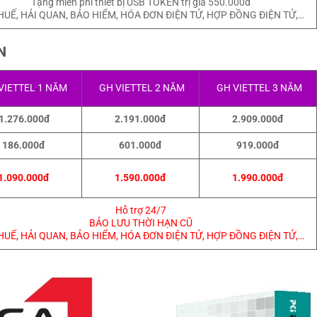
Tặng miễn phí thiết bị USB TOKEN trị giá 550.000đ
HUẾ, HẢI QUAN, BẢO HIỂM, HÓA ĐƠN ĐIỆN TỬ, HỢP ĐỒNG ĐIỆN TỬ,…
N
VIETTEL 1 NĂM
GH VIETTEL 2 NĂM
GH VIETTEL 3 NĂM
1.276.000đ
2.191.000đ
2.909.000đ
186.000đ
601.000đ
919.000đ
1.090.000đ
1.590.000đ
1.990.000đ
Hỗ trợ 24/7
BẢO LƯU THỜI HẠN CŨ
HUẾ, HẢI QUAN, BẢO HIỂM, HÓA ĐƠN ĐIỆN TỬ, HỢP ĐỒNG ĐIỆN TỬ,…