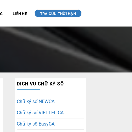
NG
LIÊN HỆ
TRA CỨU THỜI HẠN
DỊCH VỤ CHỮ KÝ SỐ
Chữ ký số NEWCA
Chữ ký số VIETTEL-CA
Chữ ký số EasyCA